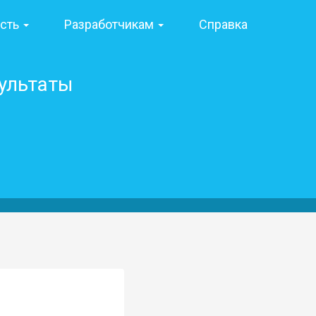
ость
Разработчикам
Справка
зультаты